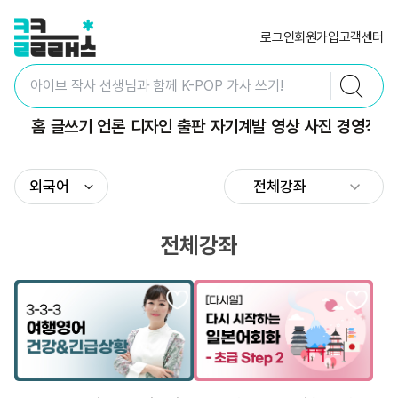
로그인
회원가입
고객센터
홈
글쓰기
언론
디자인
출판
자기계발
영상
사진
경영직무
외국어
전체강좌
전체강좌